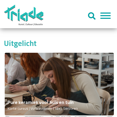
Uitgelicht
Pure keramiek voor huis en tuin
Korte cursus
Volwassenen (18+), Senioren