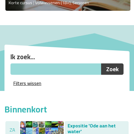
Korte cursus
Volwassenen (18+), Senioren
Ik zoek...
Filters wissen
Binnenkort
Expositie 'Ode aan het
ZA
water'