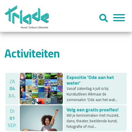
Activiteiten
Expositie 'Ode aan het
ZA
water'
04
Vanaf zaterdag 4 juli is bij
Kunstuitleen Alkmaar de
JUL.
zomersalon 'Ode aan het wat...
Volg een gratis proefles!
DI
Wil je kennismaken met muziek,
01
dans, theater, beeldende kunst,
SEP.
fotografie of mul...