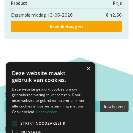
Product
Prijs
Ensemble middag 13-06-2026
€ 12,50
In winkelwagen
×
Deze website maakt
gebruik van cookies.
Deze website gebruikt cookies om uw
Blijf op de hoogte met onze nieuwsbrief
gebruikerservaring te verbeteren. Door
onze website te gebruiken, stemt u in met
alle cookies in overeenstemming met ons
Cookiebeleid.
Lees verder
STRIKT NOODZAKELIJK
Bezoekadres
PRESTATIE