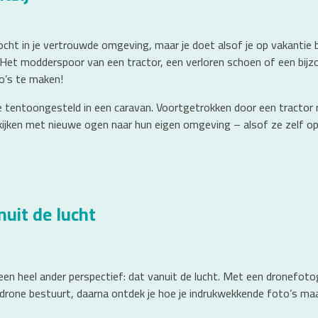
t in je vertrouwde omgeving, maar je doet alsof je op vakantie ben
 Het modderspoor van een tractor, een verloren schoen of een bijz
to’s te maken!
tentoongesteld in een caravan. Voortgetrokken door een tractor re
jken met nieuwe ogen naar hun eigen omgeving – alsof ze zelf op r
uit de lucht
een heel ander perspectief: dat vanuit de lucht. Met een dronefo
de drone bestuurt, daarna ontdek je hoe je indrukwekkende foto’s ma