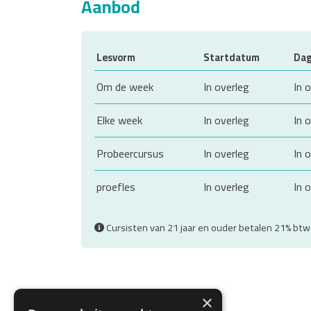
Aanbod
Lesvorm
Startdatum
Da
Om de week
In overleg
In 
Elke week
In overleg
In 
Probeercursus
In overleg
In 
proefles
In overleg
In 
Cursisten van 21 jaar en ouder betalen 21% bt
×