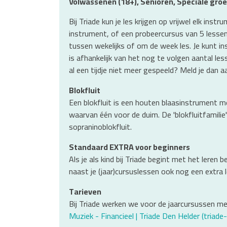
Volwassenen (18+), Senioren, Speciale gro
Bij Triade kun je les krijgen op vrijwel elk in
instrument, of een probeercursus van 5 lessen 
tussen wekelijks of om de week les. Je kunt i
is afhankelijk van het nog te volgen aantal le
al een tijdje niet meer gespeeld? Meld je dan a
Blokfluit
Een blokfluit is een houten blaasinstrument m
waarvan één voor de duim. De 'blokfluitfamilie
sopraninoblokfluit.
Standaard EXTRA voor beginners
Als je als kind bij Triade begint met het leren 
naast je (jaar)cursuslessen ook nog een extra 
Tarieven
Bij Triade werken we voor de jaarcursussen met
Muziek - Financieel | Triade Den Helder (triade-