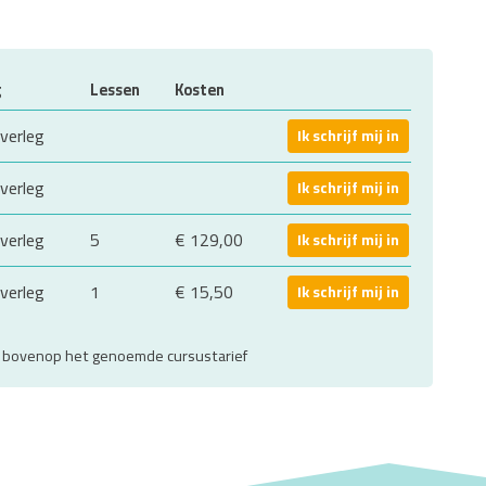
g
Lessen
Kosten
overleg
Ik schrijf mij in
overleg
Ik schrijf mij in
overleg
5
€ 129,00
Ik schrijf mij in
overleg
1
€ 15,50
Ik schrijf mij in
w bovenop het genoemde cursustarief