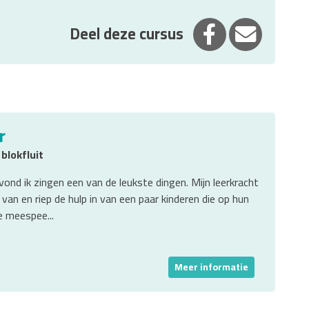
Deel op Facebook
Deel via E
Deel deze cursus
r
 blokfluit
vond ik zingen een van de leukste dingen. Mijn leerkracht
 van en riep de hulp in van een paar kinderen die op hun
e meespee...
Meer informatie