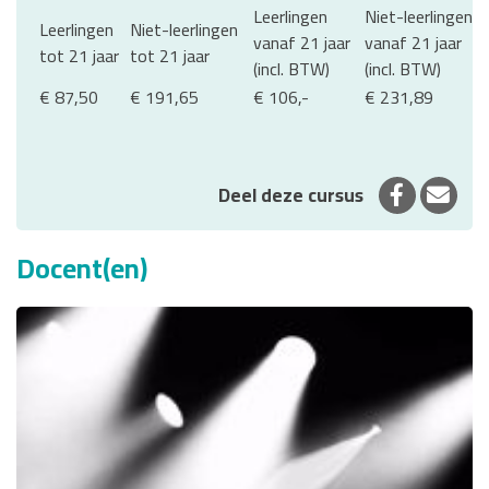
Leerlingen
Niet-leerlingen
Leerlingen
Niet-leerlingen
vanaf 21 jaar
vanaf 21 jaar
tot 21 jaar
tot 21 jaar
(incl. BTW)
(incl. BTW)
€ 87,50
€ 191,65
€ 106,-
€ 231,89
Deel op 
Deel
Deel deze cursus
Docent(en)