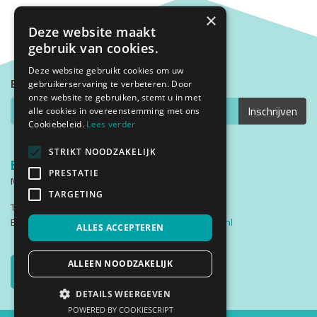
×
Deze website maakt
gebruik van cookies.
Deze website gebruikt cookies om uw
Blijf op de hoogte met onze nieuwsbrief
gebruikerservaring te verbeteren. Door
onze website te gebruiken, stemt u in met
alle cookies in overeenstemming met ons
Cookiebeleid.
Lees verder
STRIKT NOODZAKELIJK
Bezoekadres
PRESTATIE
Middenweg 2
1782 BG Den Helder
TARGETING
Telefoon: (0223) 537200
Email:
cursistenadministratie@triade-denhelder.nl
ALLES ACCEPTEREN
Triade Instagram
Triade Facebook
Traide YouTube
Triade Instgram
ALLEEN NOODZAKELIJK
Bel
DETAILS WEERGEVEN
POWERED BY COOKIESCRIPT