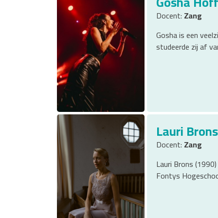
Gosha Hof
Docent:
Zang
Gosha is een veelz
studeerde zij af va
Lauri Bron
Docent:
Zang
Lauri Brons (1990)
Fontys Hogeschool