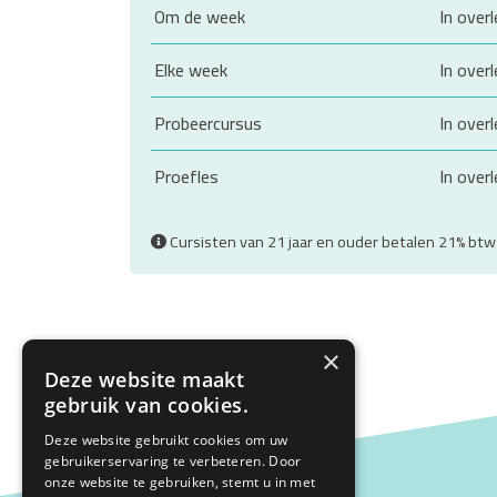
Om de week
In over
Elke week
In over
Probeercursus
In over
Proefles
In over
Cursisten van 21 jaar en ouder betalen 21% bt
×
Deze website maakt
gebruik van cookies.
Deze website gebruikt cookies om uw
gebruikerservaring te verbeteren. Door
onze website te gebruiken, stemt u in met