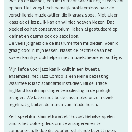
was op de klarinet, een instrument waar ik nog steeds dol
op ben. Het voegt zich namelijk probleemloos naar de
verschillende muziekstijlen die ik graag speel. Niet alleen
klassiek of jazz… ik kan en wil niet hoeven kiezen. Dat
bleek al op het conservatorium. Ik ben afgestudeerd op
klarinet en daarna ook op saxofoon.
De veelzijdigheid die de instrumenten mij bieden, voer ik
graag door in mijn lessen. Naast de techniek van het
spelen kan ik je ook helpen met muziektheorie en solfège.
Mijn liefde voor jazz kan ik kwijt in een tweetal
ensembles: het Jazz Combo is een kleine bezetting
waarmee ik jazz standards instudeer. Bij de Triade
BigBand kan ik mijn dirigentenopleiding in de praktijk
brengen. We laten met beide ensembles onze muziek
regelmatig buiten de muren van Triade horen.
Zelf speel ik in klarinetkwartet ‘Focus’. Behalve spelen
vind ik het ook erg leuk om te arrangeren en te
componeren. Ik doe dit voor verschillende bezettingen.