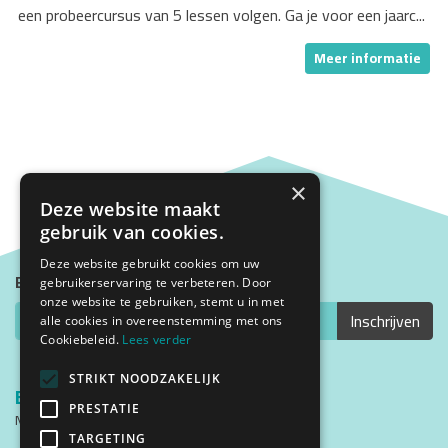
een probeercursus van 5 lessen volgen. Ga je voor een jaarc...
Meer informatie
×
Deze website maakt
gebruik van cookies.
Deze website gebruikt cookies om uw
Blijf op de hoogte met onze nieuwsbrief
gebruikerservaring te verbeteren. Door
onze website te gebruiken, stemt u in met
alle cookies in overeenstemming met ons
Cookiebeleid.
Lees verder
STRIKT NOODZAKELIJK
Bezoekadres
PRESTATIE
Middenweg 2
1782 BG Den Helder
TARGETING