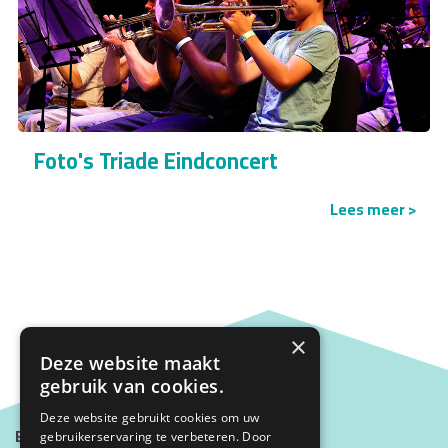
Foto's Triade Eindconcert
Lees meer >
×
Deze website maakt
gebruik van cookies.
Deze website gebruikt cookies om uw
Blijf op de hoogte met onze nieuwsbrief
gebruikerservaring te verbeteren. Door