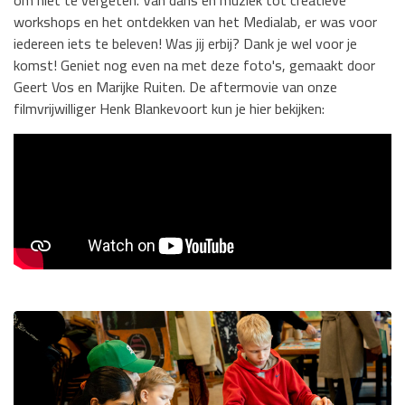
om niet te vergeten. Van dans en muziek tot creatieve
workshops en het ontdekken van het Medialab, er was voor
iedereen iets te beleven! Was jij erbij? Dank je wel voor je
komst! Geniet nog even na met deze foto's, gemaakt door
Geert Vos en Marijke Ruiten. De aftermovie van onze
filmvrijwilliger Henk Blankevoort kun je hier bekijken: