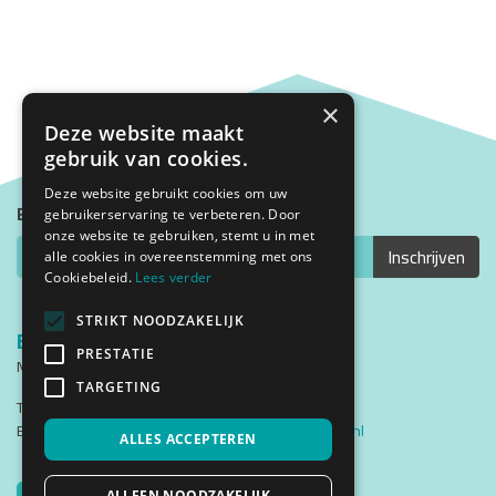
×
Deze website maakt
gebruik van cookies.
Deze website gebruikt cookies om uw
Blijf op de hoogte met onze nieuwsbrief
gebruikerservaring te verbeteren. Door
onze website te gebruiken, stemt u in met
alle cookies in overeenstemming met ons
Cookiebeleid.
Lees verder
STRIKT NOODZAKELIJK
Bezoekadres
PRESTATIE
Middenweg 2
1782 BG Den Helder
TARGETING
Telefoon: (0223) 537200
Email:
cursistenadministratie@triade-denhelder.nl
ALLES ACCEPTEREN
Triade Instagram
Triade Facebook
Traide YouTube
Triade Instgram
ALLEEN NOODZAKELIJK